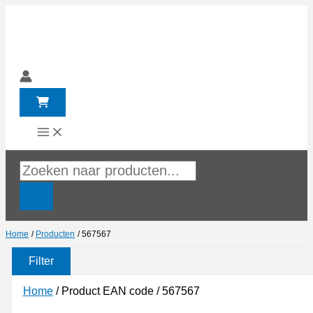
Ga
naar
de
inhoud
Producten
zoeken
Home
Producten
567567
Filter
Home
/ Product EAN code / 567567