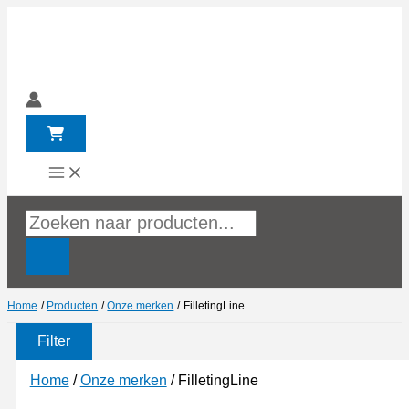
Ga
naar
de
inhoud
Producten
zoeken
Home
Producten
Onze merken
FilletingLine
Filter
Home
/
Onze merken
/ FilletingLine