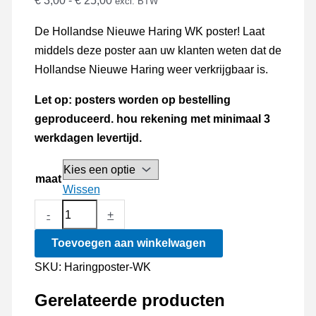
€
3,00
-
€
25,00
excl. BTW
€ 3,00
De Hollandse Nieuwe Haring WK poster! Laat
tot
middels deze poster aan uw klanten weten dat de
€ 25,00
Hollandse Nieuwe Haring weer verkrijgbaar is.
Let op: posters worden op bestelling
geproduceerd. hou rekening met minimaal 3
werkdagen levertijd.
maat
Wissen
Hollandse
-
+
Nieuwe
Toevoegen aan winkelwagen
Haring
Poster
SKU:
Haringposter-WK
2026
Gerelateerde producten
WK