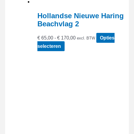
Hollandse Nieuwe Haring
Beachvlag 2
Prijsklasse:
€
65,00
-
€
170,00
Opties
excl. BTW
€ 65,00
Dit
selecteren
tot
product
€ 170,00
heeft
meerdere
variaties.
Deze
optie
kan
gekozen
worden
op