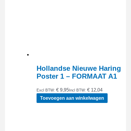
de
productpagina
Hollandse Nieuwe Haring
Poster 1 – FORMAAT A1
€ 9,95
€ 12,04
Excl BTW:
Incl BTW:
Toevoegen aan winkelwagen