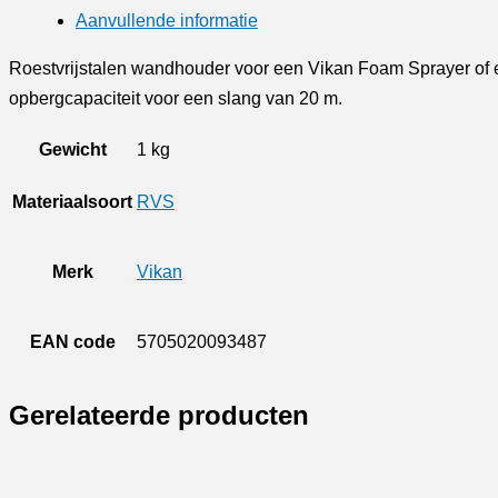
Slangenset
Aanvullende informatie
aantal
Roestvrijstalen wandhouder voor een Vikan Foam Sprayer of 
opbergcapaciteit voor een slang van 20 m.
Gewicht
1 kg
Materiaalsoort
RVS
Merk
Vikan
EAN code
5705020093487
Gerelateerde producten