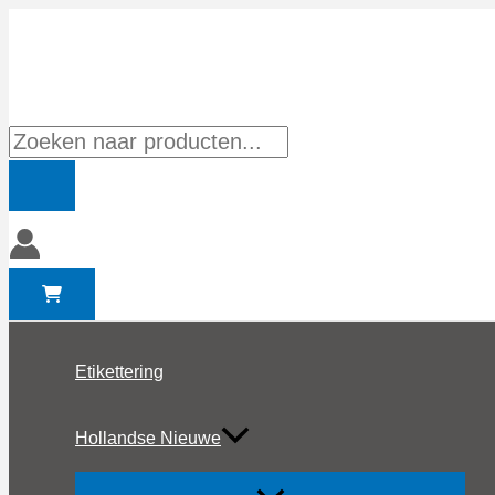
Ga
naar
de
inhoud
Producten
zoeken
Etikettering
Hollandse Nieuwe