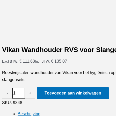
Vikan Wandhouder RVS voor Slang
€ 111,63
€ 135,07
Excl BTW:
Incl BTW:
Roestvrijstalen wandhouder van Vikan voor het hygiënisch o
slangensets.
Vikan
-
+
Toevoegen aan winkelwagen
Wandhouder
SKU:
9348
RVS
voor
Beschrijving