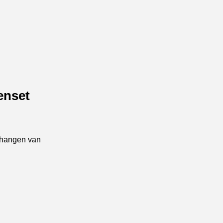
enset
phangen van