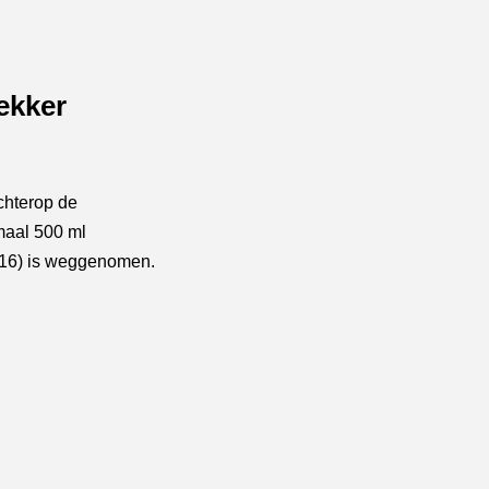
ekker
chterop de
maal 500 ml
716) is weggenomen.