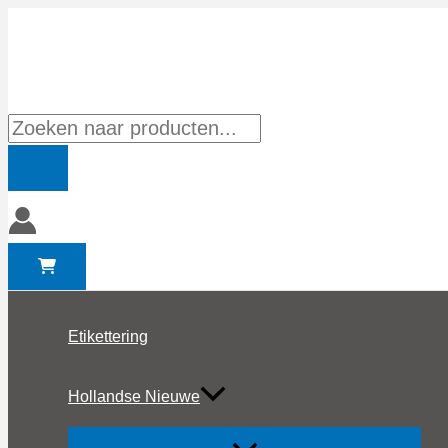
Ga
naar
de
inhoud
Producten
zoeken
Etikettering
Hollandse Nieuwe