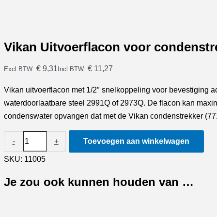
Vikan Uitvoerflacon voor condenstr
€ 9,31
€ 11,27
Excl BTW:
Incl BTW:
Vikan uitvoerflacon met 1/2″ snelkoppeling voor bevestiging a
waterdoorlaatbare steel 2991Q of 2973Q. De flacon kan maxi
condenswater opvangen dat met de Vikan condenstrekker (7
Vikan
-
+
Toevoegen aan winkelwagen
Uitvoerflacon
SKU:
11005
voor
condenstrekker
Je zou ook kunnen houden van …
aantal