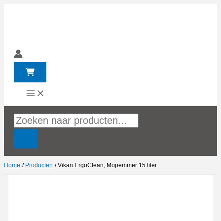
Ga
naar
de
inhoud
Producten
zoeken
Home
Producten
Vikan ErgoClean, Mopemmer 15 liter