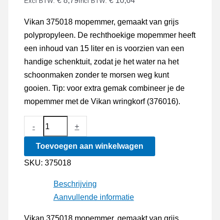
€ 8,79
€ 10,64
Excl BTW:
Incl BTW:
Vikan 375018 mopemmer, gemaakt van grijs
polypropyleen. De rechthoekige mopemmer heeft
een inhoud van 15 liter en is voorzien van een
handige schenktuit, zodat je het water na het
schoonmaken zonder te morsen weg kunt
gooien. Tip: voor extra gemak combineer je de
mopemmer met de Vikan wringkorf (376016).
Vikan
-
+
ErgoClean,
Toevoegen aan winkelwagen
Mopemmer
15
SKU:
375018
liter
Beschrijving
aantal
Aanvullende informatie
Vikan 375018 mopemmer, gemaakt van grijs