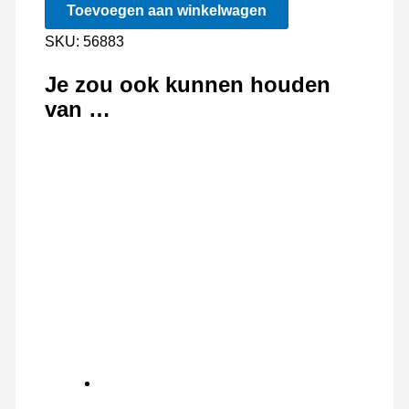
Toevoegen aan winkelwagen
Emmer
6L
SKU:
56883
aantal
Je zou ook kunnen houden
van …