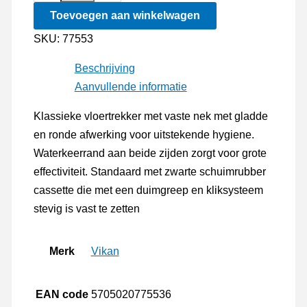
Hygiene
Toevoegen aan winkelwagen
Vloertrekker
Klassiek
SKU:
77553
70cm
Beschrijving
aantal
Aanvullende informatie
Klassieke vloertrekker met vaste nek met gladde
en ronde afwerking voor uitstekende hygiene.
Waterkeerrand aan beide zijden zorgt voor grote
effectiviteit. Standaard met zwarte schuimrubber
cassette die met een duimgreep en kliksysteem
stevig is vast te zetten
Merk
Vikan
EAN code
5705020775536