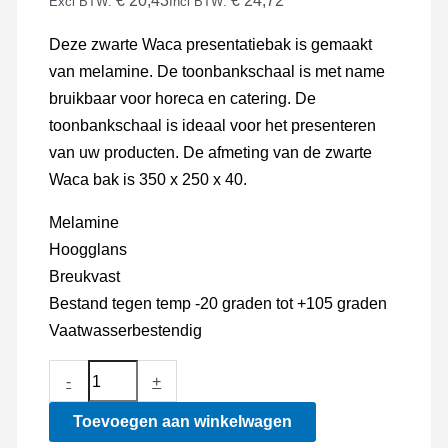
€ 20,43
€ 24,72
Excl BTW:
Incl BTW:
Deze zwarte Waca presentatiebak is gemaakt
van melamine. De toonbankschaal is met name
bruikbaar voor horeca en catering. De
toonbankschaal is ideaal voor het presenteren
van uw producten. De afmeting van de zwarte
Waca bak is 350 x 250 x 40.
Melamine
Hoogglans
Breukvast
Bestand tegen temp -20 graden tot +105 graden
Vaatwasserbestendig
Waca
-
+
bak
Toevoegen aan winkelwagen
350