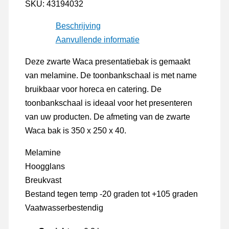
x
SKU:
43194032
250
Beschrijving
x
Aanvullende informatie
40mm
zwart
Deze zwarte Waca presentatiebak is gemaakt
aantal
van melamine. De toonbankschaal is met name
bruikbaar voor horeca en catering. De
toonbankschaal is ideaal voor het presenteren
van uw producten. De afmeting van de zwarte
Waca bak is 350 x 250 x 40.
Melamine
Hoogglans
Breukvast
Bestand tegen temp -20 graden tot +105 graden
Vaatwasserbestendig