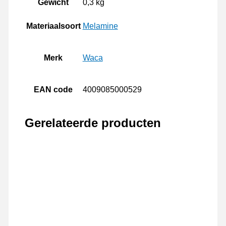
Gewicht
0,3 kg
Materiaalsoort
Melamine
Merk
Waca
EAN code
4009085000529
Gerelateerde producten